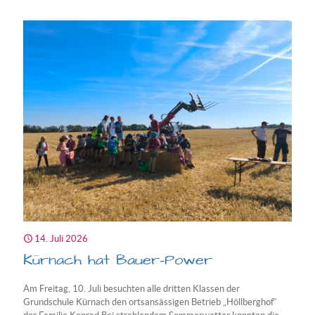
Geschich
zum
Anfasse
14. Juli 2026
Kürnach hat Bauer-Power
Am Freitag, 10. Juli besuchten alle dritten Klassen der
Grundschule Kürnach den ortsansässigen Betrieb „Höllberghof“