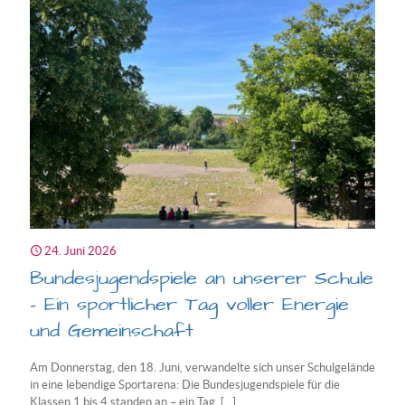
Jahre
Schulwe
24. Juni 2026
Bundesjugendspiele an unserer Schule
– Ein sportlicher Tag voller Energie
und Gemeinschaft
Am Donnerstag, den 18. Juni, verwandelte sich unser Schulgelände
in eine lebendige Sportarena: Die Bundesjugendspiele für die
Klassen 1 bis 4 standen an – ein Tag,
[…]