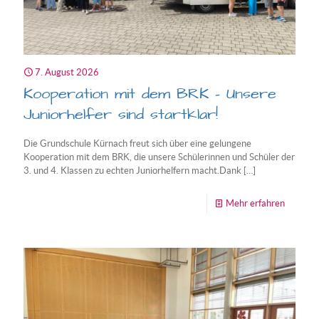
und
Dunkelh
7. August 2026
Kooperation mit dem BRK – Unsere
Juniorhelfer sind startklar!
Die Grundschule Kürnach freut sich über eine gelungene
Kooperation mit dem BRK, die unsere Schülerinnen und Schüler der
3. und 4. Klassen zu echten Juniorhelfern macht.Dank
[…]
-
Mehr erfahren
Koopera
mit
dem
BRK
–