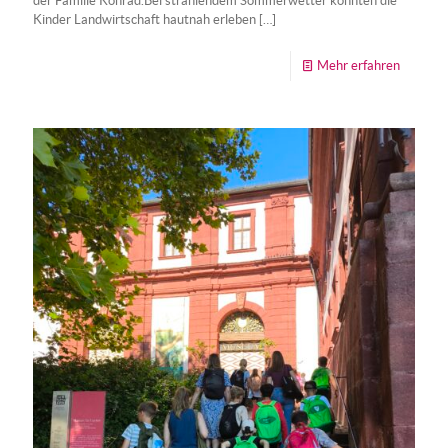
der Familie Konrad.Bei strahlendem Sommerwetter konnten die
Kinder Landwirtschaft hautnah erleben
[…]
-
Mehr erfahren
Kürnach
hat
Bauer-
Power