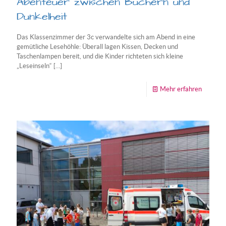
Abenteuer zwischen Büchern und
Dunkelheit
Das Klassenzimmer der 3c verwandelte sich am Abend in eine
gemütliche Lesehöhle: Überall lagen Kissen, Decken und
Taschenlampen bereit, und die Kinder richteten sich kleine
„Leseinseln“
[…]
-
Mehr erfahren
Lesenac
der
Klasse
3c
–
Ein
Abenteu
zwische
Büchern