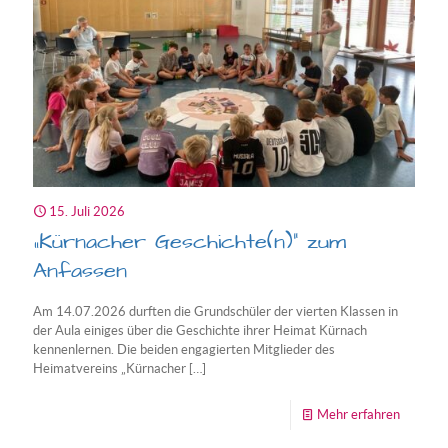
Unsere
Juniorhe
sind
startklar
15. Juli 2026
„Kürnacher Geschichte(n)“ zum
Anfassen
Am 14.07.2026 durften die Grundschüler der vierten Klassen in
der Aula einiges über die Geschichte ihrer Heimat Kürnach
kennenlernen. Die beiden engagierten Mitglieder des
Heimatvereins „Kürnacher
[…]
-
Mehr erfahren
„Kürnac