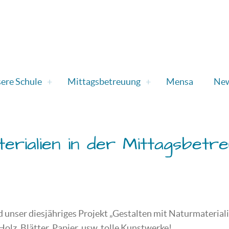
ere Schule
Mittagsbetreuung
Mensa
Ne
erialien in der Mittagsbetr
unser diesjähriges Projekt „Gestalten mit Naturmaterialie
olz, Blätter, Papier, usw. tolle Kunstwerke!