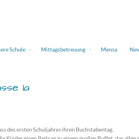
ere Schule
Mittagsbetreuung
Mensa
Ne
sse 1a
uss des ersten Schuljahres ihren Buchstabentag.
 Kinder einen Beitrag zu einem großen Buffet, das allen 