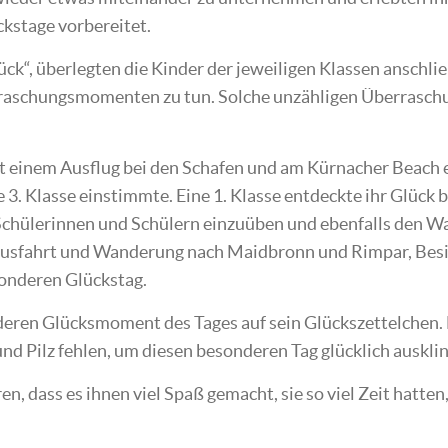
ckstage vorbereitet.
ck“, überlegten die Kinder der jeweiligen Klassen anschlie
rraschungsmomenten zu tun. Solche unzähligen Überrasch
t einem Ausflug bei den Schafen und am Kürnacher Beach e
 3. Klasse einstimmte. Eine 1. Klasse entdeckte ihr Glüc
 Schülerinnen und Schülern einzuüben und ebenfalls den Wa
usfahrt und Wanderung nach Maidbronn und Rimpar, Besich
sonderen Glückstag.
eren Glücksmoment des Tages auf sein Glückszettelchen. N
d Pilz fehlen, um diesen besonderen Tag glücklich ausklin
n, dass es ihnen viel Spaß gemacht, sie so viel Zeit hatte