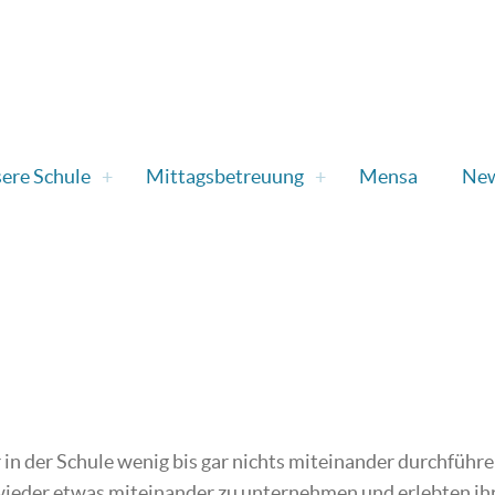
ere Schule
Mittagsbetreuung
Mensa
Ne
n der Schule wenig bis gar nichts miteinander durchführen
ieder etwas miteinander zu unternehmen und erlebten ihr