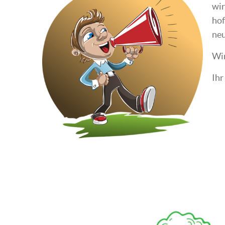
wir
hof
neu
Wir
Ihr